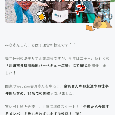
みなさんこんにちは！運営の松江です＾＾
毎年恒例の夏季リアル交流会ですが、今年は二子玉川駅近くの
「川崎市多摩川緑地バーベキュー広場」にてBBQ
を開催しま
した！
関東のWebZoo会員さんを中心に、
会員さんのお友達やお仕事
仲間も含め、14名での開催
となりました。
買い出し班と合流し、11時に準備スタート！！
午後から合流す
るメンバーを待ちきれずにまずは乾杯！（笑）