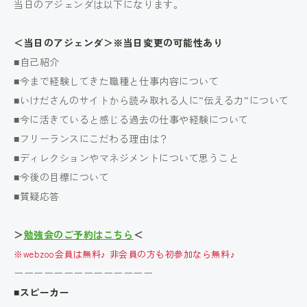
当日のアジェンダは以下になります。
＜当日のアジェンダ＞※当日変更の可能性あり
■自己紹介
■今まで経験してきた職種と仕事内容について
■いけださんのサイトから読み取れる人に”伝える力”について
■今に活きていると感じる過去の仕事や経験について
■フリーランスにこだわる理由は？
■ディレクションやマネジメントについて思うこと
■今後の目標について
■質疑応答
＞
勉強会のご予約はこちら
＜
※webzoo会員は無料♪ 非会員の方も初参加なら無料♪
ーーーーーーーーーーーーーー
■スピーカー