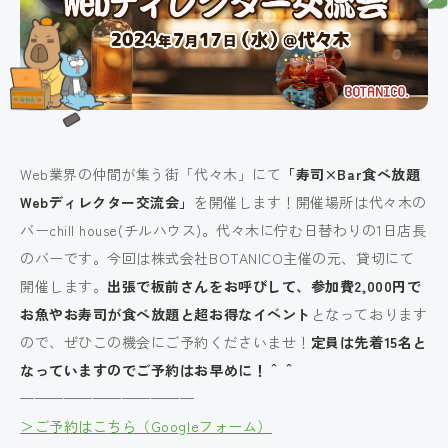
Web業界の仲間が集う街「代々木」にて
「寿司×Bar食べ放題
Webディレクター交流会」
を開催します！開催場所は代々木の
バーchill house(チルハウス)。代々木に佇む日替わりの1日店長
のバーです。今回は株式会社BOTANICO主催の元、貸切にて
開催します。
出張で板前さんをお呼びして、参加費2,000円で
お魚やお寿司が食べ放題と超お得なイベント
となっております
ので、ぜひこの機会にご予約くださいませ！
定員は先着15名と
なっていますのでご予約はお早めに！＾＾
————————————
＞ご予約はこちら（Googleフォーム）