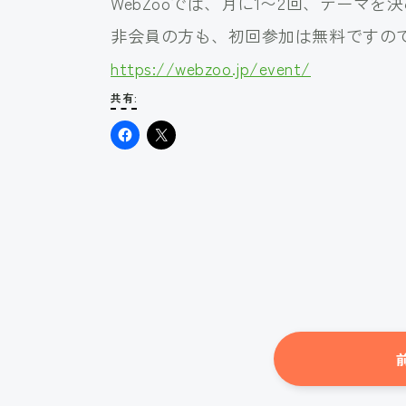
WebZooでは、月に1〜2回、テーマ
非会員の方も、初回参加は無料ですの
https://webzoo.jp/event/
共有: