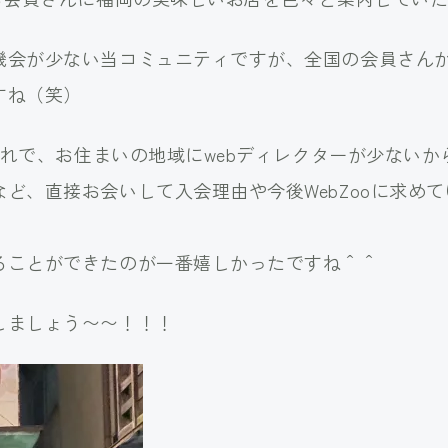
機会が少ない当コミュニティですが、全国の会員さん
すね（笑）
れぞれで、お住まいの地域にwebディレクターが少ない
ど、直接お会いして入会理由や今後WebZooに求め
ることができたのが一番嬉しかったですね＾＾
しましょう〜〜！！！