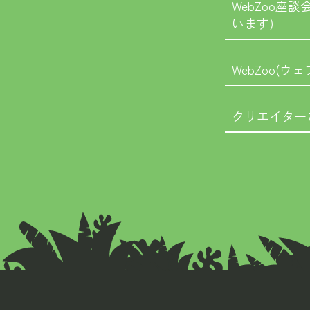
WebZoo座
います)
WebZoo(ウェ
クリエイター